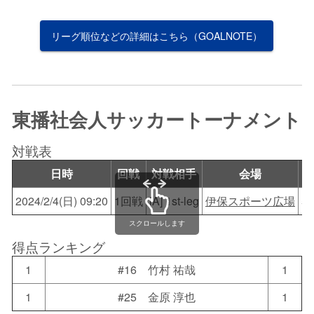
リーグ順位などの詳細はこちら（GOALNOTE）
東播社会人サッカートーナメント
対戦表
日時
回戦
対戦相手
会場
2024/2/4(日) 09:20
1回戦
[A] 1st‐leg
伊保スポーツ広場
5-
スクロールします
得点ランキング
1
#16 竹村 祐哉
1
1
#25 金原 淳也
1