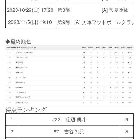
2023/10/29(日) 17:20
第3節
[A] 常夏軍団
2023/11/5(日) 19:10
第9節
[A] 兵庫フットボールクラブ
◆最終順位
得点ランキング
1
#22 渡辺 凱斗
9
2
#7 吉谷 拓海
5