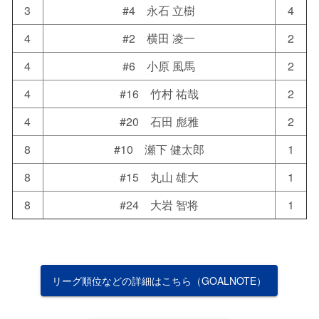
3
#4 永石 立樹
4
4
#2 横田 凌一
2
4
#6 小原 風馬
2
4
#16 竹村 祐哉
2
4
#20 石田 彪雅
2
8
#10 瀬下 健太郎
1
8
#15 丸山 雄大
1
8
#24 大岩 智将
1
リーグ順位などの詳細はこちら（GOALNOTE）