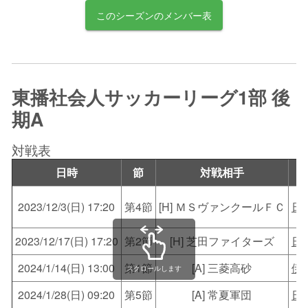
このシーズンのメンバー表
東播社会人サッカーリーグ1部 後
期A
対戦表
日時
節
対戦相手
2023/12/3(日) 17:20
第4節
[H] ＭＳヴァンクールＦＣ
日
2023/12/17(日) 17:20
第2節
[H] 芝田ファイターズ
日
2024/1/14(日) 13:00
第1節
[A] 三菱高砂
伊
スクロールします
2024/1/28(日) 09:20
第5節
[A] 常夏軍団
日