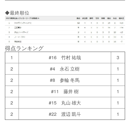
◆最終順位
得点ランキング
1
#16 竹村 祐哉
3
2
#4 永石 立樹
1
2
#8 参輪 冬馬
1
2
#11 藤井 樹
1
2
#15 丸山 雄大
1
2
#22 渡辺 凱斗
1