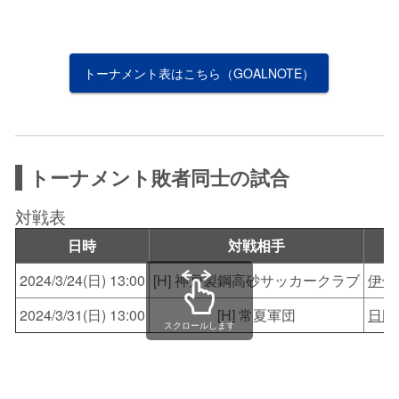
トーナメント表はこちら（GOALNOTE）
トーナメント敗者同士の試合
対戦表
日時
対戦相手
2024/3/24(日) 13:00
[H] 神戸製鋼高砂サッカークラブ
伊保
2024/3/31(日) 13:00
[H] 常夏軍団
日岡
スクロールします